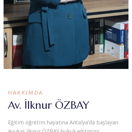
HAKKIMDA
Av. İlknur ÖZBAY
Eğitim öğretim hayatına Antalya’da başlayan
Avukat İlknur ÖZBAY hukuk eğitimini