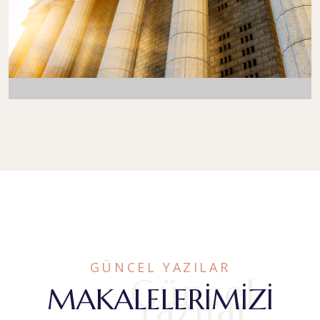
GÜNCEL YAZILAR
Güncel
MAKALELERIMIZI
Yazılar