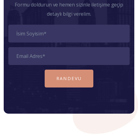
Formu doldurun ve hemen sizinle iletişime geçip
detaylı bilgi verelim.
RANDEVU