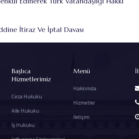
enkul Edinerek Türk Vatandaşlığı Hakkı
dine İtiraz Ve İptal Davası
Başlıca
Menü
İ
Hizmetlerimiz
Hakkımda
Ceza Hukuku
Hizmetler
Aile Hukuku
İletişim
İş Hukuku