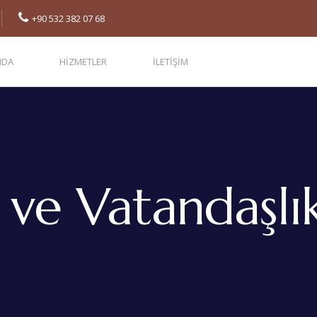
+90 532 382 07 68
MDA
HIZMETLER
İLETIŞIM
 ve Vatandaşl