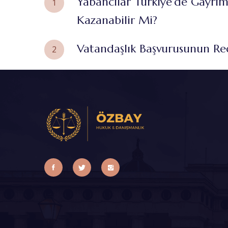
Yabancılar Türkiye’de Gayrim
1
Kazanabilir Mi?
Vatandaşlık Başvurusunun Red
2